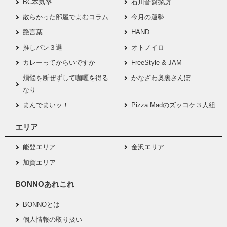
BC本気塾
石川音盤探訪
散らかった部屋でよむコラム
今月の運勢
艶言葉
HAND
推しパン３選
オトノイロ
カレーってからいですか
FreeStyle & JAM
煩悩を断ぜずして咖喱を得る
かなざわ奥裏さんぽ
なり
まんでまいッ！
Pizza Madのズッコケ３人組
エリア
能登エリア
金沢エリア
加賀エリア
BONNOあれこれ
BONNOとは
個人情報の取り扱い