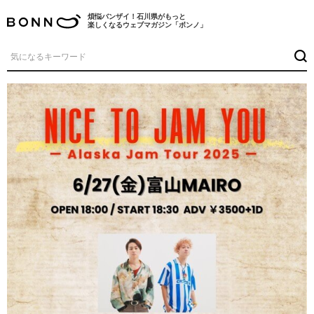
煩悩バンザイ！石川県がもっと
楽しくなるウェブマガジン「ボンノ」