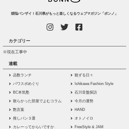
煩悩バンザイ！石川県がもっと楽しくなるウェブマガジン「ボンノ」
カテゴリー
※現在工事中
連載
品数ランチ
観ずる日々
パワスポめぐり
Ishikawa Fashion Style
BC本気塾
石川音盤探訪
散らかった部屋でよむコラム
今月の運勢
艶言葉
HAND
推しパン３選
オトノイロ
カレーってからいですか
FreeStyle & JAM