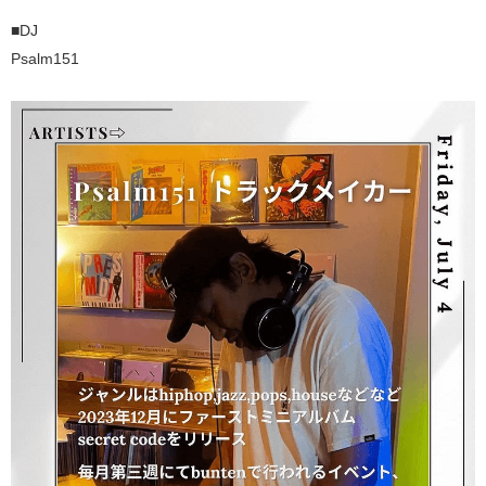
■DJ
Psalm151