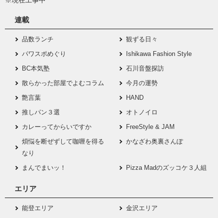
連載
品数ランチ
観ずる日々
パワスポめぐり
Ishikawa Fashion Style
BC本気塾
石川音盤探訪
散らかった部屋でよむコラム
今月の運勢
艶言葉
HAND
推しパン３選
オトノイロ
カレーってからいですか
FreeStyle & JAM
煩悩を断ぜずして咖喱を得る
かなざわ奥裏さんぽ
なり
まんでまいッ！
Pizza Madのズッコケ３人組
エリア
能登エリア
金沢エリア