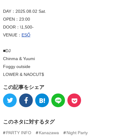
DAY：2025.08.02 Sat.
OPEN：23:00
DOOR：\1,500-
VENUE：
ESŐ
■DJ
Chinma & Yuumi
Foggy outside
LOWER & NAOCUT$
この記事をシェア
このネタに対するタグ
PARTY INFO
Kanazawa
Night Party