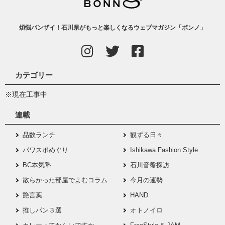
煩悩バンザイ！石川県がもっと楽しくなるウェブマガジン「ボンノ」
カテゴリー
※現在工事中
連載
品数ランチ
観ずる日々
パワスポめぐり
Ishikawa Fashion Style
BC本気塾
石川音盤探訪
散らかった部屋でよむコラム
今月の運勢
艶言葉
HAND
推しパン３選
オトノイロ