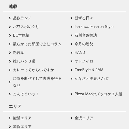
連載
品数ランチ
観ずる日々
パワスポめぐり
Ishikawa Fashion Style
BC本気塾
石川音盤探訪
散らかった部屋でよむコラム
今月の運勢
艶言葉
HAND
推しパン３選
オトノイロ
カレーってからいですか
FreeStyle & JAM
煩悩を断ぜずして咖喱を得る
かなざわ奥裏さんぽ
なり
まんでまいッ！
Pizza Madのズッコケ３人組
エリア
能登エリア
金沢エリア
加賀エリア