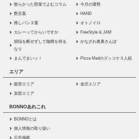
散らかった部屋でよむコラム
今月の運勢
艶言葉
HAND
推しパン３選
オトノイロ
カレーってからいですか
FreeStyle & JAM
煩悩を断ぜずして咖喱を得る
かなざわ奥裏さんぽ
なり
まんでまいッ！
Pizza Madのズッコケ３人組
エリア
能登エリア
金沢エリア
加賀エリア
BONNOあれこれ
BONNOとは
個人情報の取り扱い
広告掲載