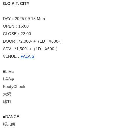
G.O.A.T. CITY
DAY：2025.09.15 Mon.
OPEN：16:00
CLOSE：22:00
DOOR：\2,000- +（1D：¥600-）
ADV：\1,500- +（1D：¥600-）
VENUE：
PALAIS
■LIVE
LAWφ
BootyCheek
大紫
瑞羽
■DANCE
桜志朗