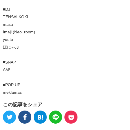
■DJ
TENSAI KOKI
masa
Imaji (Neo+room)
youto
ほにゃぷ
■SNAP
AM!
■POP UP
meklamas
この記事をシェア