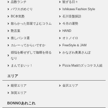
品数ランチ
観ずる日々
パワスポめぐり
Ishikawa Fashion Style
BC本気塾
石川音盤探訪
散らかった部屋でよむコラム
今月の運勢
艶言葉
HAND
推しパン３選
オトノイロ
カレーってからいですか
FreeStyle & JAM
煩悩を断ぜずして咖喱を得る
かなざわ奥裏さんぽ
なり
まんでまいッ！
Pizza Madのズッコケ３人組
エリア
能登エリア
金沢エリア
加賀エリア
BONNOあれこれ