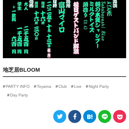
地芝居BLOOM
PARTY INFO
Toyama
Club
Live
Night Party
Day Party