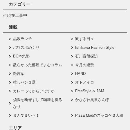
カテゴリー
※現在工事中
連載
品数ランチ
観ずる日々
パワスポめぐり
Ishikawa Fashion Style
BC本気塾
石川音盤探訪
散らかった部屋でよむコラム
今月の運勢
艶言葉
HAND
推しパン３選
オトノイロ
カレーってからいですか
FreeStyle & JAM
煩悩を断ぜずして咖喱を得る
かなざわ奥裏さんぽ
なり
まんでまいッ！
Pizza Madのズッコケ３人組
エリア