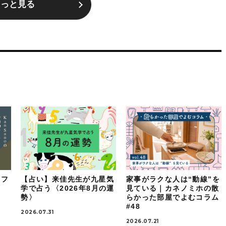
もっと見る
イフ
【占い】来佳先生が九星気
家事がラクな人は“動線”を
：
学で占う〈2026年8月の運
見ている｜カネノミホの散
勢〉
らかった部屋でよむコラム
#48
2026.07.31
2026.07.21