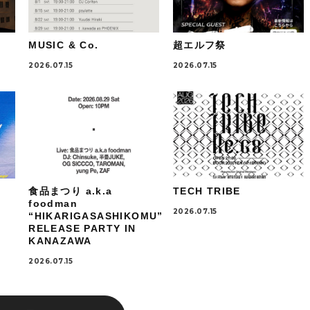
MUSIC & Co.
超エルフ祭
2026.07.15
2026.07.15
食品まつり a.k.a
TECH TRIBE
foodman
2026.07.15
“HIKARIGASASHIKOMU”
RELEASE PARTY IN
KANAZAWA
2026.07.15