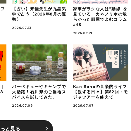
イフ
【占い】来佳先生が九星気
家事がラクな人は“動線”を
：
学で占う〈2026年8月の運
見ている｜カネノミホの散
勢〉
らかった部屋でよむコラム
#48
2026.07.31
2026.07.21
！｜
バーベキューやキャンプで
Kan Sanoの音楽的ライフ
ケ３
大活躍！石川県のご当地ス
【観ずる日々】第82回：モ
パイスを試してみた。
ジャツアーを終えて
2026.07.09
2026.07.07
もっと見る