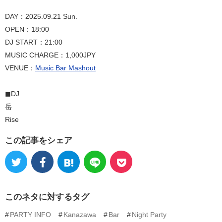
DAY：2025.09.21 Sun.
OPEN：18:00
DJ START：21:00
MUSIC CHARGE：1,000JPY
VENUE：
Music Bar Mashout
◼︎DJ
岳
Rise
この記事をシェア
このネタに対するタグ
PARTY INFO
Kanazawa
Bar
Night Party