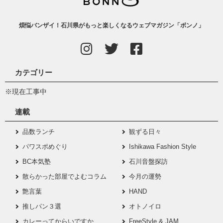
煩悩バンザイ！石川県がもっと楽しくなるウェブマガジン「ボンノ」
カテゴリー
※現在工事中
連載
品数ランチ
観ずる日々
パワスポめぐり
Ishikawa Fashion Style
BC本気塾
石川音盤探訪
散らかった部屋でよむコラム
今月の運勢
艶言葉
HAND
推しパン３選
オトノイロ
カレーってからいですか
FreeStyle & JAM