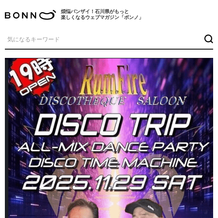
煩悩バンザイ！石川県がもっと
楽しくなるウェブマガジン「ボンノ」