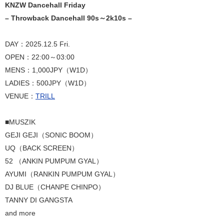
KNZW Dancehall Friday
– Throwback Dancehall 90s～2k10s –
DAY：2025.12.5 Fri.
OPEN：22:00～03:00
MENS：1,000JPY（W1D）
LADIES：500JPY（W1D）
VENUE：
TRILL
■MUSZIK
GEJI GEJI（SONIC BOOM）
UQ（BACK SCREEN）
52 （ANKIN PUMPUM GYAL）
AYUMI（RANKIN PUMPUM GYAL）
DJ BLUE（CHANPE CHINPO）
TANNY DI GANGSTA
and more