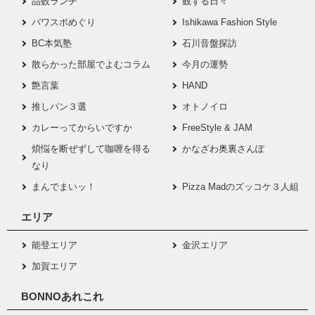
品数ランチ
観ずる日々
パワスポめぐり
Ishikawa Fashion Style
BC本気塾
石川音盤探訪
散らかった部屋でよむコラム
今月の運勢
艶言葉
HAND
推しパン３選
オトノイロ
カレーってからいですか
FreeStyle & JAM
煩悩を断ぜずして咖喱を得る
かなざわ奥裏さんぽ
なり
まんでまいッ！
Pizza Madのズッコケ３人組
エリア
能登エリア
金沢エリア
加賀エリア
BONNOあれこれ