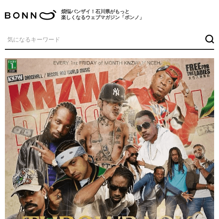
煩悩バンザイ！石川県がもっと
楽しくなるウェブマガジン「ボンノ」