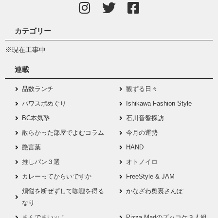
カテゴリー
※現在工事中
連載
品数ランチ
観ずる日々
パワスポめぐり
Ishikawa Fashion Style
BC本気塾
石川音盤探訪
散らかった部屋でよむコラム
今月の運勢
艶言葉
HAND
推しパン３選
オトノイロ
カレーってからいですか
FreeStyle & JAM
煩悩を断ぜずして咖喱を得る
かなざわ奥裏さんぽ
なり
まんでまいッ！
Pizza Madのズッコケ３人組