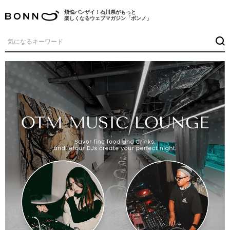
煩悩バンザイ！石川県がもっと
楽しくなるウェブマガジン「ボンノ」