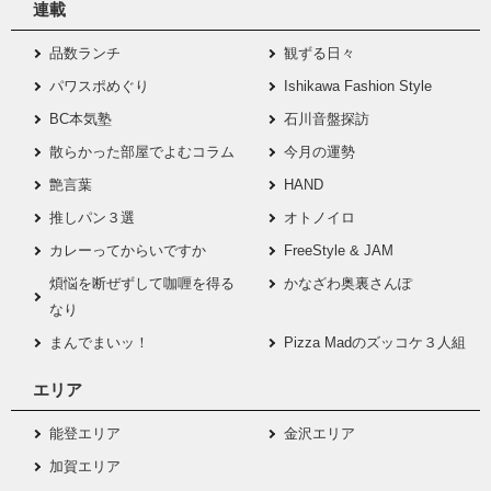
連載
品数ランチ
観ずる日々
パワスポめぐり
Ishikawa Fashion Style
BC本気塾
石川音盤探訪
散らかった部屋でよむコラム
今月の運勢
艶言葉
HAND
推しパン３選
オトノイロ
カレーってからいですか
FreeStyle & JAM
煩悩を断ぜずして咖喱を得る
かなざわ奥裏さんぽ
なり
まんでまいッ！
Pizza Madのズッコケ３人組
エリア
能登エリア
金沢エリア
加賀エリア