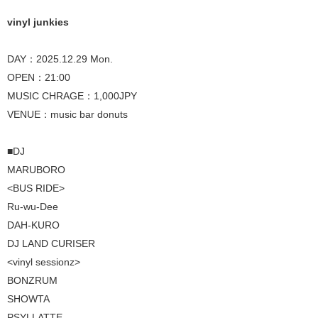
vinyl junkies
DAY：2025.12.29 Mon.
OPEN：21:00
MUSIC CHRAGE：1,000JPY
VENUE：music bar donuts
■DJ
MARUBORO
<BUS RIDE>
Ru-wu-Dee
DAH-KURO
DJ LAND CURISER
<vinyl sessionz>
BONZRUM
SHOWTA
PSYLLATTE