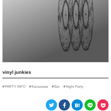
vinyl junkies
PARTY INFO
Kanazawa
Bar
Night Party