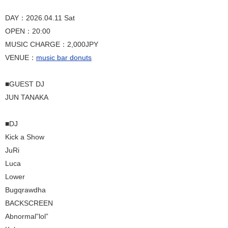
DAY：2026.04.11 Sat
OPEN：20:00
MUSIC CHARGE：2,000JPY
VENUE：
music bar donuts
■GUEST DJ
JUN TANAKA
■DJ
Kick a Show
JuRi
Luca
Lower
Bugqrawdha
BACKSCREEN
Abnormal”lol”