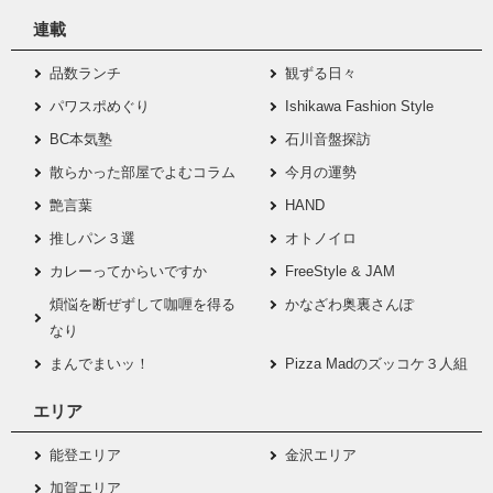
連載
品数ランチ
観ずる日々
パワスポめぐり
Ishikawa Fashion Style
BC本気塾
石川音盤探訪
散らかった部屋でよむコラム
今月の運勢
艶言葉
HAND
推しパン３選
オトノイロ
カレーってからいですか
FreeStyle & JAM
煩悩を断ぜずして咖喱を得る
かなざわ奥裏さんぽ
なり
まんでまいッ！
Pizza Madのズッコケ３人組
エリア
能登エリア
金沢エリア
加賀エリア