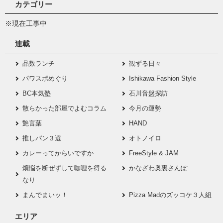
カテゴリー
※現在工事中
連載
品数ランチ
観ずる日々
パワスポめぐり
Ishikawa Fashion Style
BC本気塾
石川音盤探訪
散らかった部屋でよむコラム
今月の運勢
艶言葉
HAND
推しパン３選
オトノイロ
カレーってからいですか
FreeStyle & JAM
煩悩を断ぜずして咖喱を得る
かなざわ奥裏さんぽ
なり
まんでまいッ！
Pizza Madのズッコケ３人組
エリア