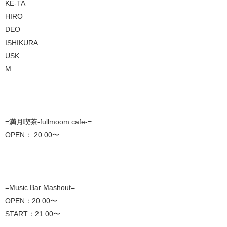
KE-TA
HIRO
DEO
ISHIKURA
USK
M
=満月喫茶-fullmoom cafe-=
OPEN： 20:00〜
=Music Bar Mashout=
OPEN：20:00〜
START：21:00〜