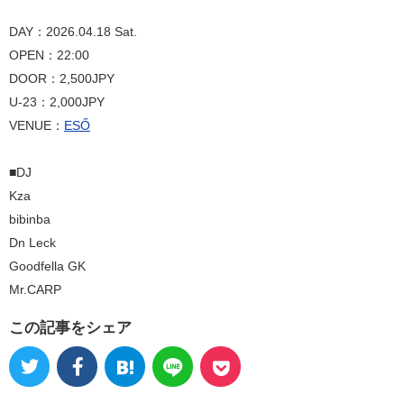
DAY：2026.04.18 Sat.
OPEN：22:00
DOOR：2,500JPY
U-23：2,000JPY
VENUE：
ESŐ
■DJ
Kza
bibinba
Dn Leck
Goodfella GK
Mr.CARP
この記事をシェア