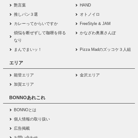
艶言葉
HAND
推しパン３選
オトノイロ
カレーってからいですか
FreeStyle & JAM
煩悩を断ぜずして咖喱を得る
かなざわ奥裏さんぽ
なり
まんでまいッ！
Pizza Madのズッコケ３人組
エリア
能登エリア
金沢エリア
加賀エリア
BONNOあれこれ
BONNOとは
個人情報の取り扱い
広告掲載
お問い合わせ