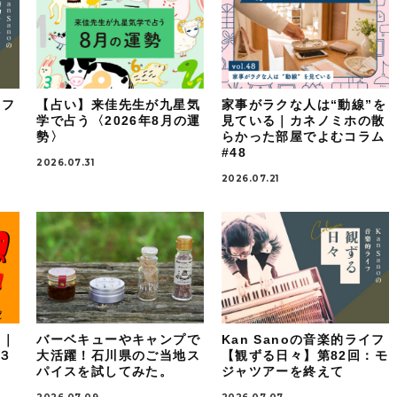
イフ
【占い】来佳先生が九星気
家事がラクな人は“動線”を
：
学で占う〈2026年8月の運
見ている｜カネノミホの散
勢〉
らかった部屋でよむコラム
#48
2026.07.31
2026.07.21
！｜
バーベキューやキャンプで
Kan Sanoの音楽的ライフ
ケ３
大活躍！石川県のご当地ス
【観ずる日々】第82回：モ
パイスを試してみた。
ジャツアーを終えて