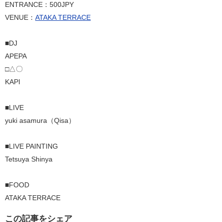
ENTRANCE：500JPY
VENUE：
ATAKA TERRACE
■DJ
APEPA
□△〇
KAPI
■LIVE
yuki asamura（Qisa）
■LIVE PAINTING
Tetsuya Shinya
■FOOD
ATAKA TERRACE
この記事をシェア