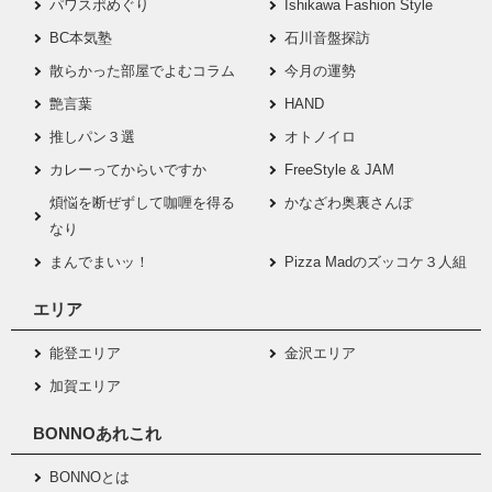
パワスポめぐり
Ishikawa Fashion Style
BC本気塾
石川音盤探訪
散らかった部屋でよむコラム
今月の運勢
艶言葉
HAND
推しパン３選
オトノイロ
カレーってからいですか
FreeStyle & JAM
煩悩を断ぜずして咖喱を得る
かなざわ奥裏さんぽ
なり
まんでまいッ！
Pizza Madのズッコケ３人組
エリア
能登エリア
金沢エリア
加賀エリア
BONNOあれこれ
BONNOとは