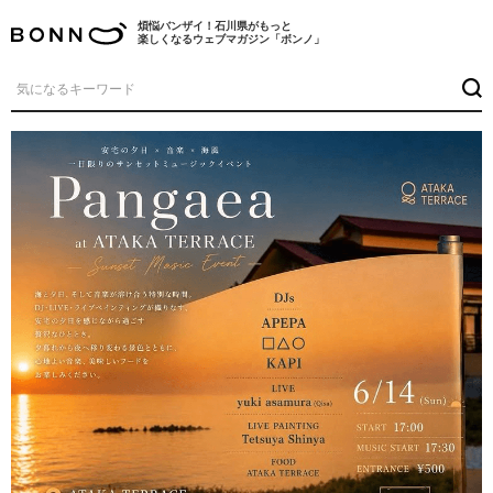
煩悩バンザイ！石川県がもっと
楽しくなるウェブマガジン「ボンノ」