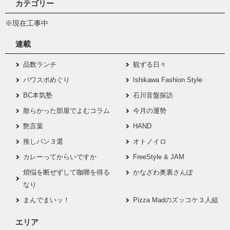
カテゴリー
※現在工事中
連載
品数ランチ
観ずる日々
パワスポめぐり
Ishikawa Fashion Style
BC本気塾
石川音盤探訪
散らかった部屋でよむコラム
今月の運勢
艶言葉
HAND
推しパン３選
オトノイロ
カレーってからいですか
FreeStyle & JAM
煩悩を断ぜずして咖喱を得る
かなざわ奥裏さんぽ
なり
まんでまいッ！
Pizza Madのズッコケ３人組
エリア