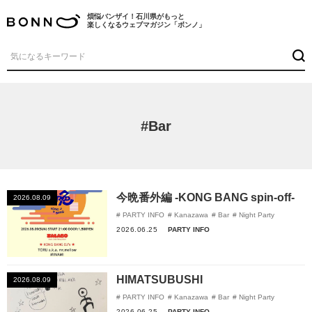
煩悩バンザイ！石川県がもっと
楽しくなるウェブマガジン「ボンノ」
#Bar
今晩番外編 -KONG BANG spin-off-
2026.08.09
PARTY INFO
Kanazawa
Bar
Night Party
2026.06.25
PARTY INFO
HIMATSUBUSHI
2026.08.09
PARTY INFO
Kanazawa
Bar
Night Party
2026.06.25
PARTY INFO