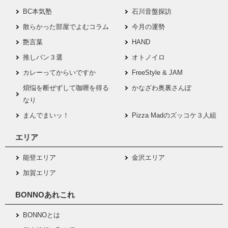
BC本気塾
石川音盤探訪
散らかった部屋でよむコラム
今月の運勢
艶言葉
HAND
推しパン３選
オトノイロ
カレーってからいですか
FreeStyle & JAM
煩悩を断ぜずして咖喱を得る
かなざわ奥裏さんぽ
なり
まんでまいッ！
Pizza Madのズッコケ３人組
エリア
能登エリア
金沢エリア
加賀エリア
BONNOあれこれ
BONNOとは