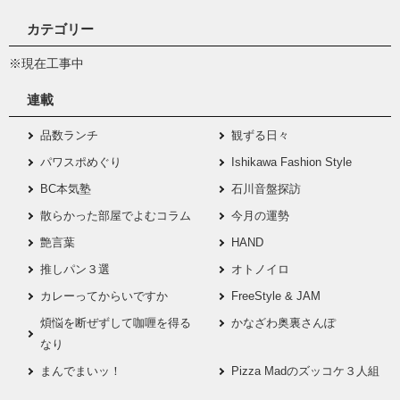
カテゴリー
※現在工事中
連載
品数ランチ
観ずる日々
パワスポめぐり
Ishikawa Fashion Style
BC本気塾
石川音盤探訪
散らかった部屋でよむコラム
今月の運勢
艶言葉
HAND
推しパン３選
オトノイロ
カレーってからいですか
FreeStyle & JAM
煩悩を断ぜずして咖喱を得る
かなざわ奥裏さんぽ
なり
まんでまいッ！
Pizza Madのズッコケ３人組