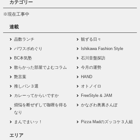
カテゴリー
※現在工事中
連載
品数ランチ
観ずる日々
パワスポめぐり
Ishikawa Fashion Style
BC本気塾
石川音盤探訪
散らかった部屋でよむコラム
今月の運勢
艶言葉
HAND
推しパン３選
オトノイロ
カレーってからいですか
FreeStyle & JAM
煩悩を断ぜずして咖喱を得る
かなざわ奥裏さんぽ
なり
まんでまいッ！
Pizza Madのズッコケ３人組
エリア