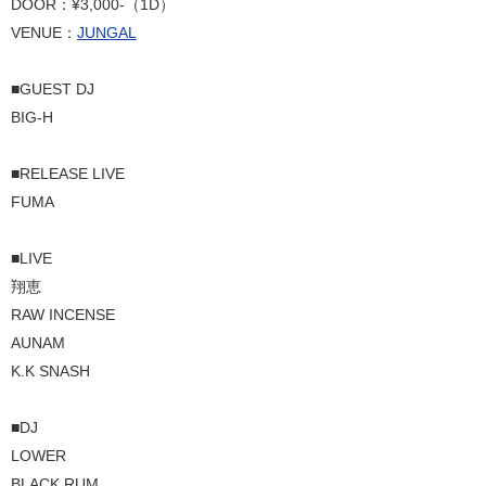
DOOR：¥3,000-（1D）
VENUE：
JUNGAL
■GUEST DJ
BIG-H
■RELEASE LIVE
FUMA
■LIVE
翔恵
RAW INCENSE
AUNAM
K.K SNASH
■DJ
LOWER
BLACK RUM