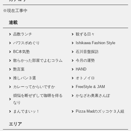
※現在工事中
連載
品数ランチ
観ずる日々
パワスポめぐり
Ishikawa Fashion Style
BC本気塾
石川音盤探訪
散らかった部屋でよむコラム
今月の運勢
艶言葉
HAND
推しパン３選
オトノイロ
カレーってからいですか
FreeStyle & JAM
煩悩を断ぜずして咖喱を得る
かなざわ奥裏さんぽ
なり
まんでまいッ！
Pizza Madのズッコケ３人組
エリア