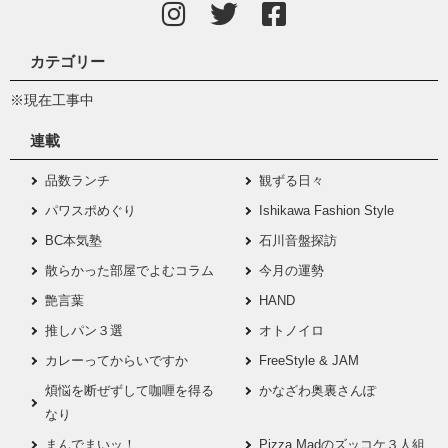
カテゴリー
※現在工事中
連載
品数ランチ
観ずる日々
パワスポめぐり
Ishikawa Fashion Style
BC本気塾
石川音盤探訪
散らかった部屋でよむコラム
今月の運勢
艶言葉
HAND
推しパン３選
オトノイロ
カレーってからいですか
FreeStyle & JAM
煩悩を断ぜずして咖喱を得る
かなざわ奥裏さんぽ
なり
まんでまいッ！
Pizza Madのズッコケ３人組