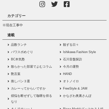
カテゴリー
※現在工事中
連載
品数ランチ
観ずる日々
パワスポめぐり
Ishikawa Fashion Style
BC本気塾
石川音盤探訪
散らかった部屋でよむコラム
今月の運勢
艶言葉
HAND
推しパン３選
オトノイロ
カレーってからいですか
FreeStyle & JAM
煩悩を断ぜずして咖喱を得る
かなざわ奥裏さんぽ
なり
まんでまいッ！
Pizza Madのズッコケ３人組