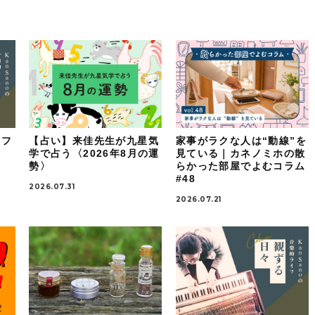
イフ
【占い】来佳先生が九星気
家事がラクな人は“動線”を
：
学で占う〈2026年8月の運
見ている｜カネノミホの散
勢〉
らかった部屋でよむコラム
#48
2026.07.31
2026.07.21