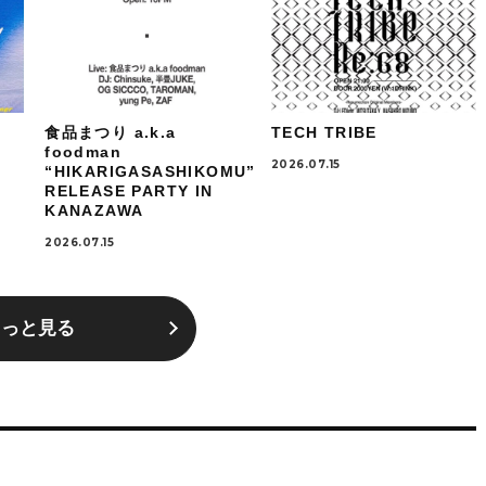
食品まつり a.k.a
TECH TRIBE
foodman
2026.07.15
“HIKARIGASASHIKOMU”
RELEASE PARTY IN
KANAZAWA
2026.07.15
もっと見る