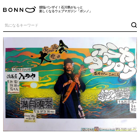
煩悩バンザイ！石川県がもっと
楽しくなるウェブマガジン「ボンノ」