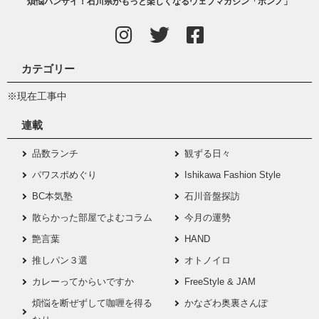
煩悩バンザイ！石川県がもっと楽しくなるウェブマガジン「ボンノ」
カテゴリー
※現在工事中
連載
品数ランチ
観ずる日々
パワスポめぐり
Ishikawa Fashion Style
BC本気塾
石川音盤探訪
散らかった部屋でよむコラム
今月の運勢
艶言葉
HAND
推しパン３選
オトノイロ
カレーってからいですか
FreeStyle & JAM
煩悩を断ぜずして咖喱を得る
かなざわ奥裏さんぽ