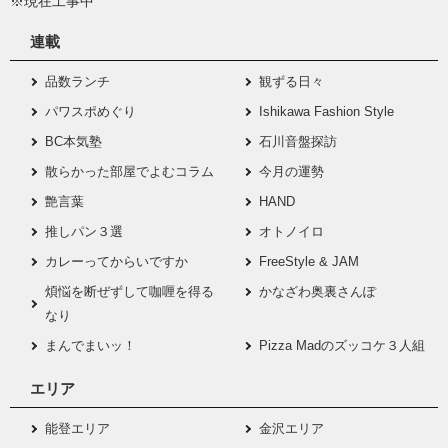
※現在工事中
連載
品数ランチ
観ずる日々
パワスポめぐり
Ishikawa Fashion Style
BC本気塾
石川音盤探訪
散らかった部屋でよむコラム
今月の運勢
艶言葉
HAND
推しパン３選
オトノイロ
カレーってからいですか
FreeStyle & JAM
煩悩を断ぜずして咖喱を得る
かなざわ奥裏さんぽ
なり
まんでまいッ！
Pizza Madのズッコケ３人組
エリア
能登エリア
金沢エリア