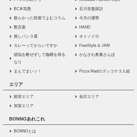
BC本気塾
石川音盤探訪
散らかった部屋でよむコラム
今月の運勢
艶言葉
HAND
推しパン３選
オトノイロ
カレーってからいですか
FreeStyle & JAM
煩悩を断ぜずして咖喱を得る
かなざわ奥裏さんぽ
なり
まんでまいッ！
Pizza Madのズッコケ３人組
エリア
能登エリア
金沢エリア
加賀エリア
BONNOあれこれ
BONNOとは