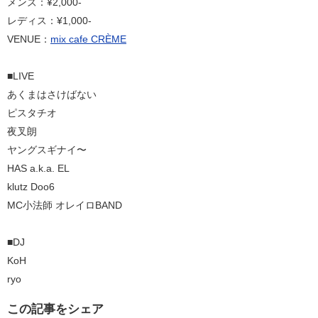
メンズ：¥2,000-
レディス：¥1,000-
VENUE：
mix cafe CRÈME
■LIVE
あくまはさけばない
ピスタチオ
夜叉朗
ヤングスギナイ〜
HAS a.k.a. EL
klutz Doo6
MC小法師 オレイロBAND
■DJ
KoH
ryo
この記事をシェア