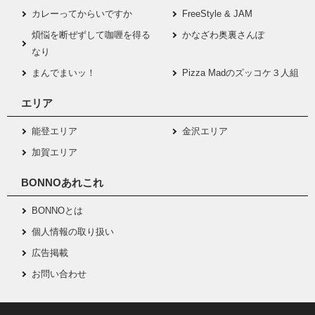
カレーってからいですか
FreeStyle & JAM
煩悩を断ぜずして咖喱を得る
かなざわ奥裏さんぽ
なり
まんでまいッ！
Pizza Madのズッコケ３人組
エリア
能登エリア
金沢エリア
加賀エリア
BONNOあれこれ
BONNOとは
個人情報の取り扱い
広告掲載
お問い合わせ