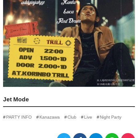
Jet Mode
PARTY INFO
Kanazawa
Club
Live
Night Party