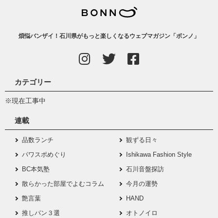
煩悩バンザイ！石川県がもっと楽しくなるウェブマガジン「ボンノ」
カテゴリー
※現在工事中
連載
品数ランチ
観ずる日々
パワスポめぐり
Ishikawa Fashion Style
BC本気塾
石川音盤探訪
散らかった部屋でよむコラム
今月の運勢
艶言葉
HAND
推しパン３選
オトノイロ