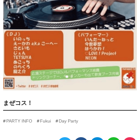
まぜコス！
PARTY INFO
Fukui
Day Party