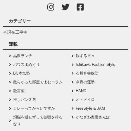
カテゴリー
※現在工事中
連載
品数ランチ
観ずる日々
パワスポめぐり
Ishikawa Fashion Style
BC本気塾
石川音盤探訪
散らかった部屋でよむコラム
今月の運勢
艶言葉
HAND
推しパン３選
オトノイロ
カレーってからいですか
FreeStyle & JAM
煩悩を断ぜずして咖喱を得る
かなざわ奥裏さんぽ
なり