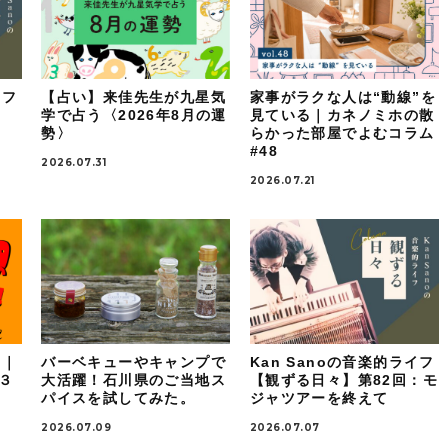
イフ
【占い】来佳先生が九星気
家事がラクな人は“動線”を
：
学で占う〈2026年8月の運
見ている｜カネノミホの散
勢〉
らかった部屋でよむコラム
#48
2026.07.31
2026.07.21
！｜
バーベキューやキャンプで
Kan Sanoの音楽的ライフ
ケ３
大活躍！石川県のご当地ス
【観ずる日々】第82回：モ
パイスを試してみた。
ジャツアーを終えて
2026.07.09
2026.07.07