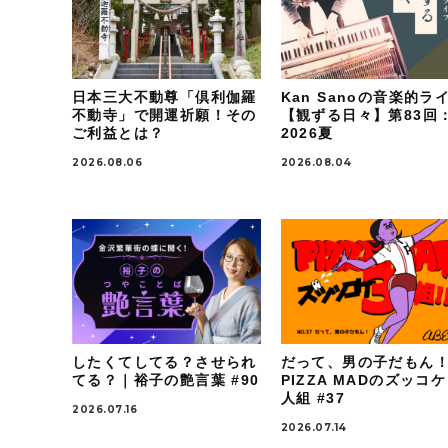
日本三大不動尊「倶利伽羅
Kan Sanoの音楽的ラ
不動寺」で開運祈願！その
【観ずる日々】第83回
ご利益とは？
2026夏
2026.08.06
2026.08.04
したくてしてる？させられ
だって、男の子だもん
てる？｜裕子の艶言葉 #90
PIZZA MADのズッコ
人組 #37
2026.07.16
2026.07.14