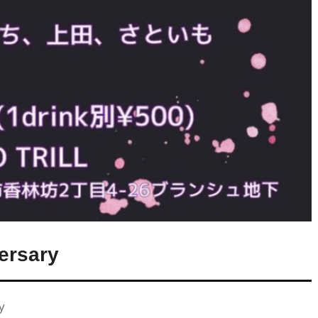
ersary
y