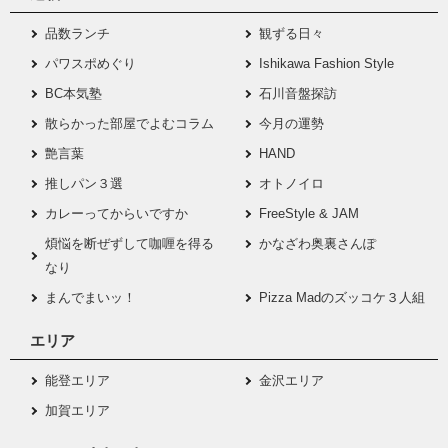
品数ランチ
観ずる日々
パワスポめぐり
Ishikawa Fashion Style
BC本気塾
石川音盤探訪
散らかった部屋でよむコラム
今月の運勢
艶言葉
HAND
推しパン３選
オトノイロ
カレーってからいですか
FreeStyle & JAM
煩悩を断ぜずして咖喱を得る
かなざわ奥裏さんぽ
なり
まんでまいッ！
Pizza Madのズッコケ３人組
エリア
能登エリア
金沢エリア
加賀エリア