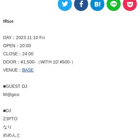
fRiot
DAY：2023.11.10 Fri
OPEN：20:00
CLOSE：24:00
DOOR：¥1,500-（WITH 1D ¥500-）
VENUE：
BASE
■GUEST DJ
M@gico
■DJ
Z3PTO
なり
めめんと