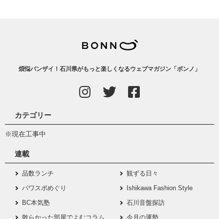
煩悩バンザイ！石川県がもっと楽しくなるウェブマガジン「ボンノ」
カテゴリー
※現在工事中
連載
品数ランチ
観ずる日々
パワスポめぐり
Ishikawa Fashion Style
BC本気塾
石川音盤探訪
散らかった部屋でよむコラム
今月の運勢