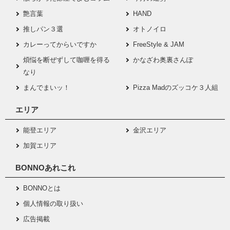
艶言葉
HAND
推しパン３選
オトノイロ
カレーってからいですか
FreeStyle & JAM
煩悩を断ぜずして咖喱を得る
かなざわ奥裏さんぽ
なり
まんでまいッ！
Pizza Madのズッコケ３人組
エリア
能登エリア
金沢エリア
加賀エリア
BONNOあれこれ
BONNOとは
個人情報の取り扱い
広告掲載