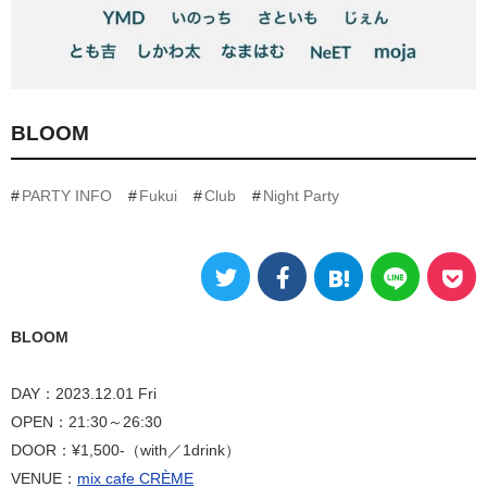
BLOOM
PARTY INFO
Fukui
Club
Night Party
BLOOM
DAY：2023.12.01 Fri
OPEN：21:30～26:30
DOOR：¥1,500-（with／1drink）
VENUE：
mix cafe CRÈME