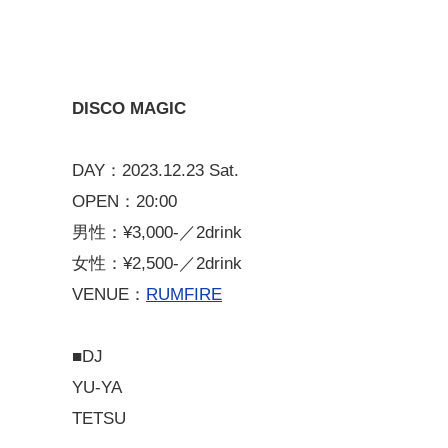
DISCO MAGIC
DAY：2023.12.23 Sat.
OPEN：20:00
男性：¥3,000-／2drink
女性：¥2,500-／2drink
VENUE：
RUMFIRE
■DJ
YU-YA
TETSU