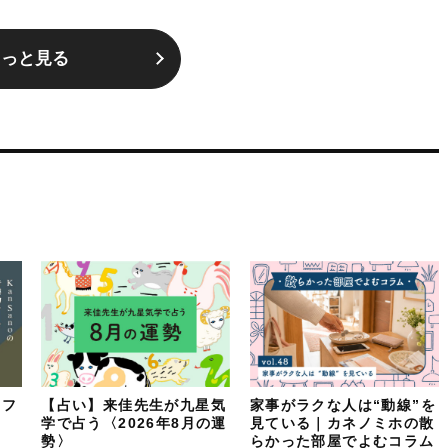
もっと見る
イフ
【占い】来佳先生が九星気
家事がラクな人は“動線”を
：
学で占う〈2026年8月の運
見ている｜カネノミホの散
勢〉
らかった部屋でよむコラム