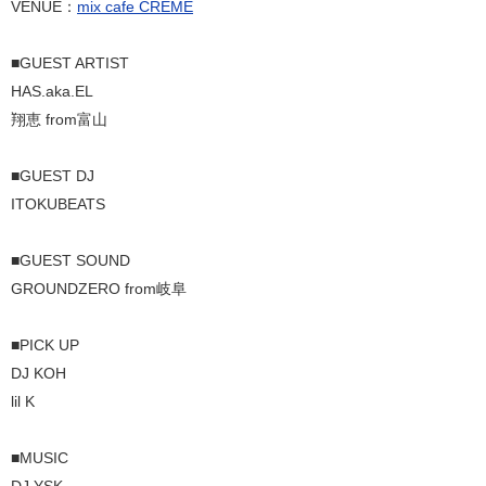
VENUE：
mix cafe CRÈME
■GUEST ARTIST
HAS.aka.EL
翔恵 from富山
■GUEST DJ
ITOKUBEATS
■GUEST SOUND
GROUNDZERO from岐阜
■PICK UP
DJ KOH
lil K
■MUSIC
DJ YSK