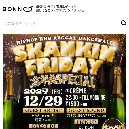
煩悩バンザイ！石川県がもっと
楽しくなるウェブマガジン「ボンノ」