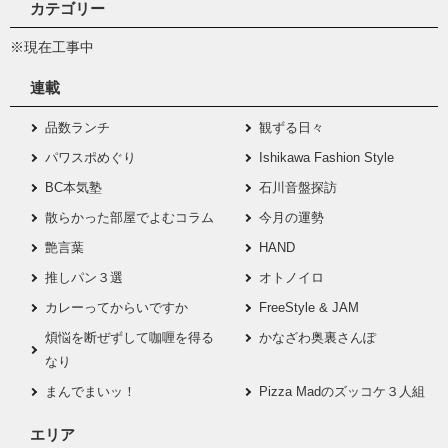
カテゴリー
※現在工事中
連載
品数ランチ
観ずる日々
パワスポめぐり
Ishikawa Fashion Style
BC本気塾
石川音盤探訪
散らかった部屋でよむコラム
今月の運勢
艶言葉
HAND
推しパン３選
オトノイロ
カレーってからいですか
FreeStyle & JAM
煩悩を断ぜずして咖喱を得る
かなざわ奥裏さんぽ
なり
まんでまいッ！
Pizza Madのズッコケ３人組
エリア