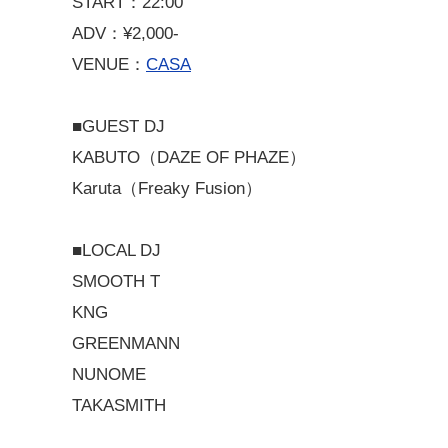
START：22:00
ADV：¥2,000-
VENUE：
CASA
■GUEST DJ
KABUTO（DAZE OF PHAZE）
Karuta（Freaky Fusion）
■LOCAL DJ
SMOOTH T
KNG
GREENMANN
NUNOME
TAKASMITH