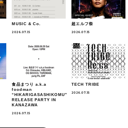
MUSIC & Co.
超エルフ祭
2026.07.15
2026.07.15
食品まつり a.k.a
TECH TRIBE
foodman
2026.07.15
“HIKARIGASASHIKOMU”
RELEASE PARTY IN
KANAZAWA
2026.07.15