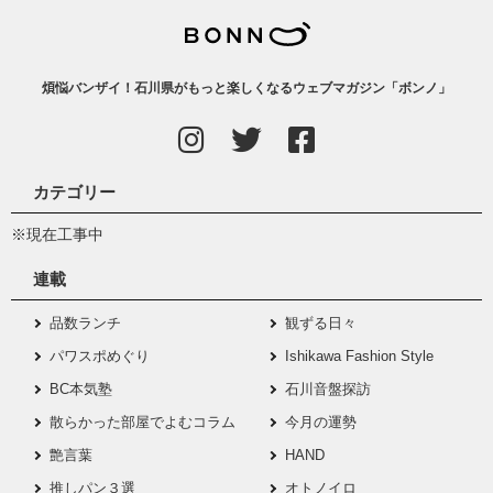
煩悩バンザイ！石川県がもっと楽しくなるウェブマガジン「ボンノ」
カテゴリー
※現在工事中
連載
品数ランチ
観ずる日々
パワスポめぐり
Ishikawa Fashion Style
BC本気塾
石川音盤探訪
散らかった部屋でよむコラム
今月の運勢
艶言葉
HAND
推しパン３選
オトノイロ