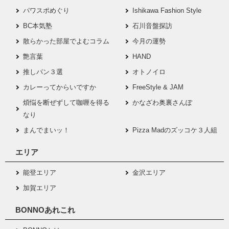
パワスポめぐり
Ishikawa Fashion Style
BC本気塾
石川音盤探訪
散らかった部屋でよむコラム
今月の運勢
艶言葉
HAND
推しパン３選
オトノイロ
カレーってからいですか
FreeStyle & JAM
煩悩を断ぜずして咖喱を得る
かなざわ奥裏さんぽ
なり
まんでまいッ！
Pizza Madのズッコケ３人組
エリア
能登エリア
金沢エリア
加賀エリア
BONNOあれこれ