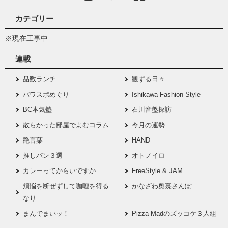
カテゴリー
※現在工事中
連載
品数ランチ
観ずる日々
パワスポめぐり
Ishikawa Fashion Style
BC本気塾
石川音盤探訪
散らかった部屋でよむコラム
今月の運勢
艶言葉
HAND
推しパン３選
オトノイロ
カレーってからいですか
FreeStyle & JAM
煩悩を断ぜずして咖喱を得る
かなざわ奥裏さんぽ
なり
まんでまいッ！
Pizza Madのズッコケ３人組