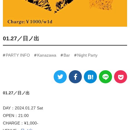
01.27／日ノ出
PARTY INFO
Kanazawa
Bar
Night Party
01.27／日ノ出
DAY：2024.01.27 Sat
OPEN：21:00
CHARGE：¥1,000-