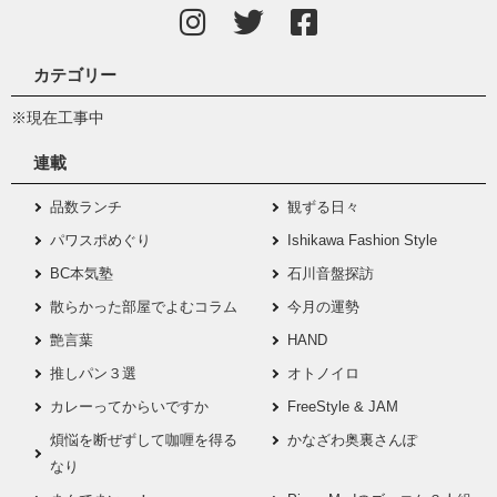
カテゴリー
※現在工事中
連載
品数ランチ
観ずる日々
パワスポめぐり
Ishikawa Fashion Style
BC本気塾
石川音盤探訪
散らかった部屋でよむコラム
今月の運勢
艶言葉
HAND
推しパン３選
オトノイロ
カレーってからいですか
FreeStyle & JAM
煩悩を断ぜずして咖喱を得る
かなざわ奥裏さんぽ
なり