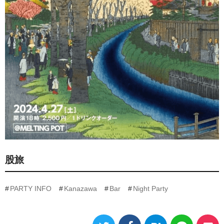
股旅
PARTY INFO
Kanazawa
Bar
Night Party