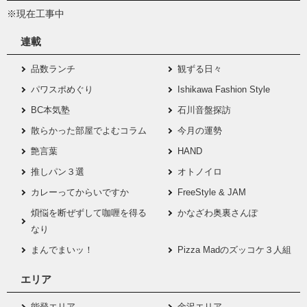
※現在工事中
連載
品数ランチ
観ずる日々
パワスポめぐり
Ishikawa Fashion Style
BC本気塾
石川音盤探訪
散らかった部屋でよむコラム
今月の運勢
艶言葉
HAND
推しパン３選
オトノイロ
カレーってからいですか
FreeStyle & JAM
煩悩を断ぜずして咖喱を得る
かなざわ奥裏さんぽ
なり
まんでまいッ！
Pizza Madのズッコケ３人組
エリア
能登エリア
金沢エリア