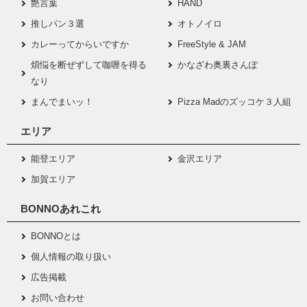
艶言葉
HAND
推しパン３選
オトノイロ
カレーってからいですか
FreeStyle & JAM
煩悩を断ぜずして咖喱を得る
かなざわ奥裏さんぽ
なり
まんでまいッ！
Pizza Madのズッコケ３人組
エリア
能登エリア
金沢エリア
加賀エリア
BONNOあれこれ
BONNOとは
個人情報の取り扱い
広告掲載
お問い合わせ