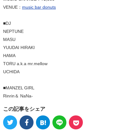
VENUE：
music bar donuts
■DJ
NEPTUNE
MASU
YUUDAI HIRAKI
HAMA
TORU a.k.a mr.mellow
UCHIDA
■MANZEL GIRL
Rinrin＆ NaNa-
この記事をシェア