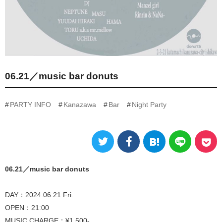
06.21／music bar donuts
PARTY INFO
Kanazawa
Bar
Night Party
06.21／music bar donuts
DAY：2024.06.21 Fri.
OPEN：21:00
MUSIC CHARGE：¥1,500-