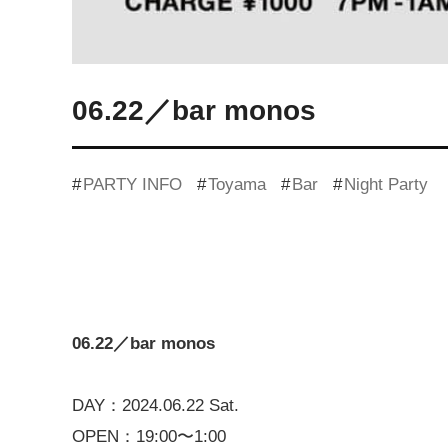
06.22／bar monos
PARTY INFO
Toyama
Bar
Night Party
06.22／bar monos
DAY：2024.06.22 Sat.
OPEN：19:00〜1:00