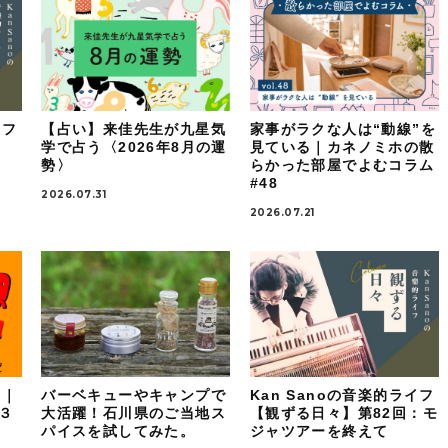
イフ
【占い】来佳先生が九星気
家事がラクな人は“動線”を
：
学で占う〈2026年8月の運
見ている｜カネノミホの散
勢〉
らかった部屋でよむコラム
#48
2026.07.31
2026.07.21
！｜
バーベキューやキャンプで
Kan Sanoの音楽的ライフ
ケ３
大活躍！石川県のご当地ス
【観ずる日々】第82回：モ
パイスを試してみた。
ジャツアーを終えて