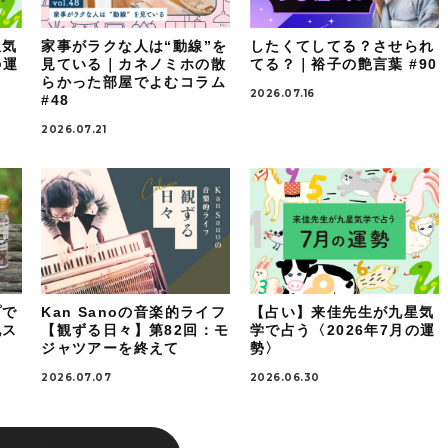
星気
家事がラクな人は“動線”を
したくてしてる？させられ
の運
見ている｜カネノミホの散
てる？｜裕子の艶言葉 #90
らかった部屋でよむコラム
2026.07.16
#48
2026.07.21
プで
Kan Sanoの音楽的ライフ
【占い】来佳先生が九星気
地ス
【観ずる日々】第82回：モ
学で占う〈2026年7月の運
ジャツアーを終えて
勢〉
2026.07.07
2026.06.30