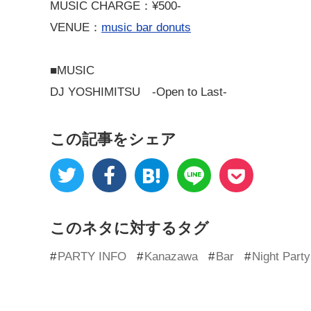
MUSIC CHARGE：¥500-
VENUE：
music bar donuts
■MUSIC
DJ YOSHIMITSU -Open to Last-
この記事をシェア
このネタに対するタグ
PARTY INFO
Kanazawa
Bar
Night Party