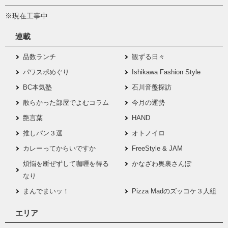
※現在工事中
連載
品数ランチ
観ずる日々
パワスポめぐり
Ishikawa Fashion Style
BC本気塾
石川音盤探訪
散らかった部屋でよむコラム
今月の運勢
艶言葉
HAND
推しパン３選
オトノイロ
カレーってからいですか
FreeStyle & JAM
煩悩を断ぜずして咖喱を得る
かなざわ奥裏さんぽ
なり
まんでまいッ！
Pizza Madのズッコケ３人組
エリア