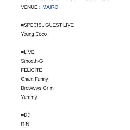
VENUE：
MAIRO
■SPECISL GUEST LIVE
Young Coco
■LIVE
Smooth-G
FELICITE
Chain Funny
Browwws Grim
Yummy
■DJ
RIN