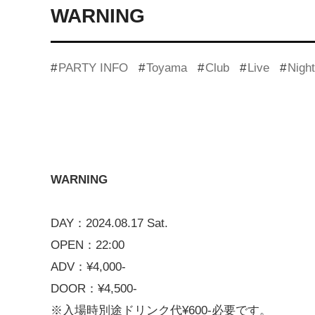
WARNING
PARTY INFO
Toyama
Club
Live
Night
WARNING
DAY：2024.08.17 Sat.
OPEN：22:00
ADV：¥4,000-
DOOR：¥4,500-
※入場時別途ドリンク代¥600-必要です。